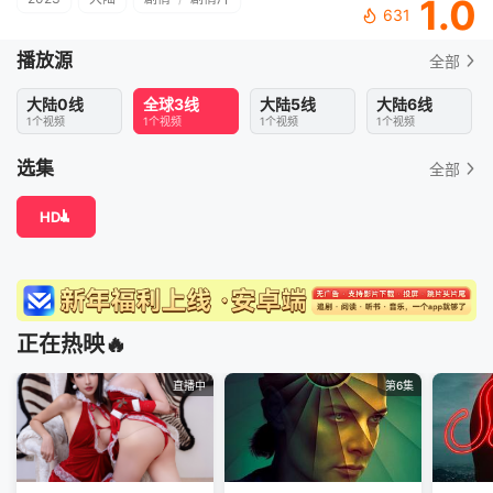
1.0
631
播放源
全部
大陆0线
全球3线
大陆5线
大陆6线
1个视频
1个视频
1个视频
1个视频
选集
全部
HD
正在热映🔥
直播中
第6集