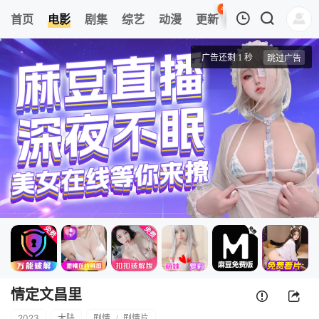
48
首页
电影
剧集
综艺
动漫
更新
热榜
APP
我的观影记录
情定文昌里
HD
清空
情定文昌里
2023
大陆
剧情
/
剧情片