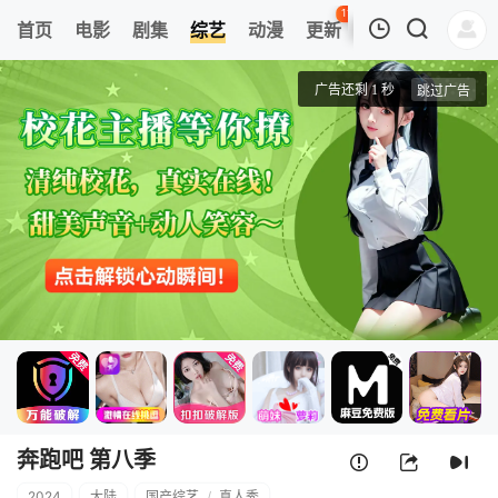
112
首页
电影
剧集
综艺
动漫
更新
热榜
APP
我的观影记录
奔跑吧 第八季
第1期
清空
奔跑吧 第八季
2024
大陆
国产综艺
/
真人秀