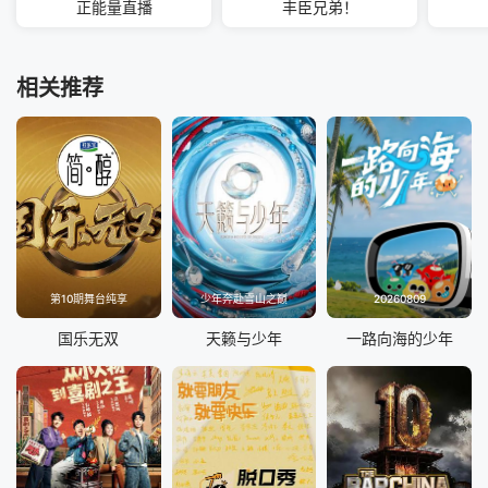
正能量直播
丰臣兄弟！
相关推荐
第10期舞台纯享
少年奔赴雪山之巅
20260809
国乐无双
天籁与少年
一路向海的少年