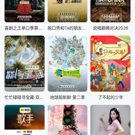
20260809
20260810
20260809
喜剧之王单口季第三季
脱口秀和Ta的朋友们 第三季
说唱巅峰对决2026
20260809
20260809
第10期
忙忙碌碌寻宝藏·双人成行季
地球超新鲜 第二季
了不起的少年