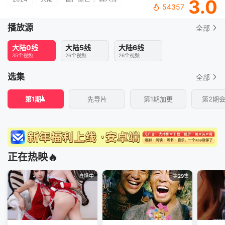
3.0
54357
播放源
全部
大陆0线
大陆5线
大陆6线
35个视频
26个视频
26个视频
选集
全部
第1期
先导片
第1期加更
第2期
正在热映🔥
直播中
第29集