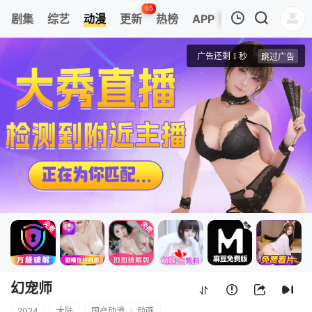
65
剧集
综艺
动漫
更新
热榜
APP
我的观影记录
幻宠师
第01集
清空
幻宠师
2024
大陆
国产动漫
/
动画