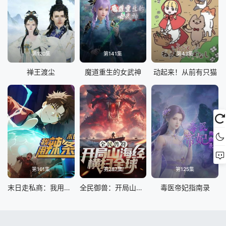
第120集
第141集
第43集
禅王渡尘
魔道重生的女武神
动起来！从前有只猫
第161集
第287集
第125集
末日走私商：我用辣条换金砖动态漫画
全民御兽：开局山海经，我横扫全球
毒医帝妃指南录