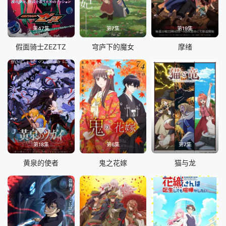
第47集
第7集
第19集
假面骑士ZEZTZ
穹庐下的魔女
摩绪
第18集
第6集
第7集
黄泉的使者
鬼之花嫁
猫与龙