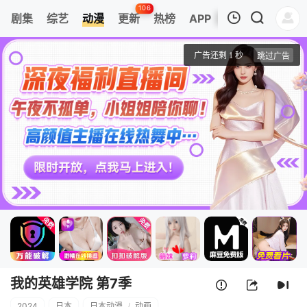
106
剧集
综艺
动漫
更新
热榜
APP
我的观影记录
我的英雄学院 第7季
第1集
清空
我的英雄学院 第7季
2024
日本
日本动漫
/
动画