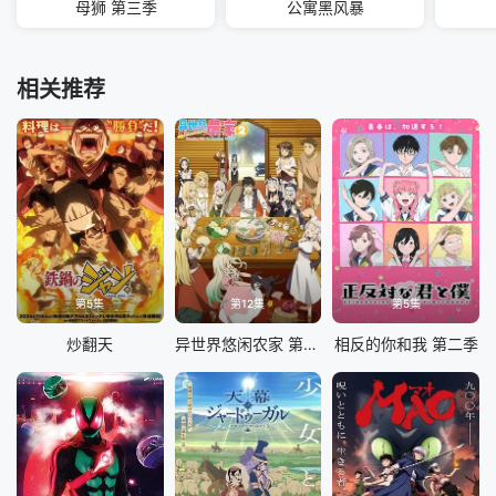
母狮 第三季
公寓黑风暴
相关推荐
第5集
第12集
第5集
炒翻天
异世界悠闲农家 第二季
相反的你和我 第二季