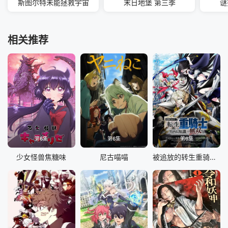
斯图尔特未能拯救宇宙
末日地堡 第三季
谜
相关推荐
第6集
第6集
第6集
少女怪兽焦糖味
尼古喵喵
被追放的转生重骑士用游戏知识开无双