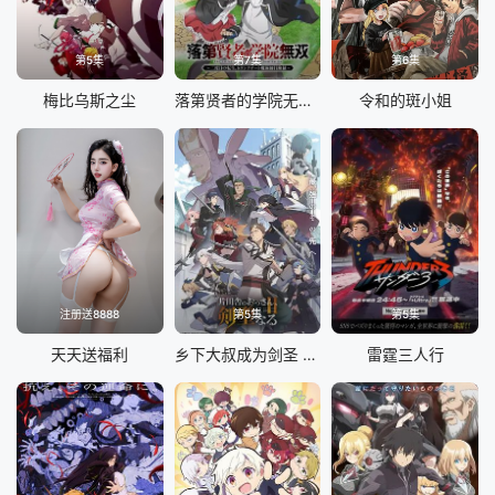
第5集
第7集
第6集
梅比乌斯之尘
落第贤者的学院无双第二回转生，S等级作弊魔术师冒险记
令和的斑小姐
注册送8888
第5集
第5集
天天送福利
乡下大叔成为剑圣 第二季
雷霆三人行