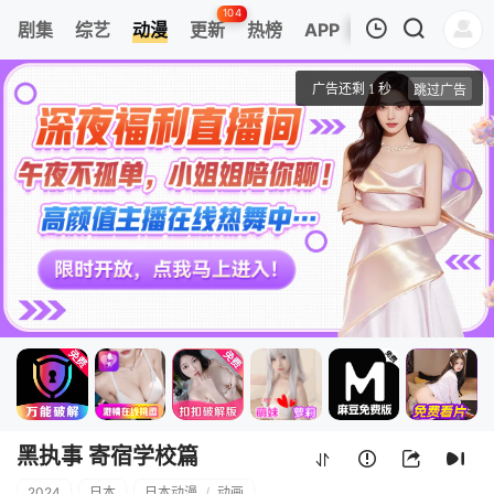
104
剧集
综艺
动漫
更新
热榜
APP
我的观影记录
黑执事 寄宿学校篇
第01集
清空
黑执事 寄宿学校篇
2024
日本
日本动漫
/
动画