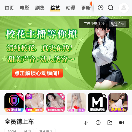
65
首页
电影
剧集
综艺
动漫
更新
热榜
APP
我的观影记录
全员请上车
20240107
清空
全员请上车
2024
台湾
港台综艺