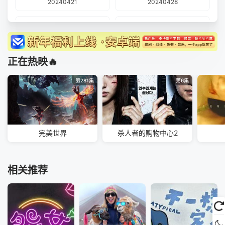
20240421
20240428
20240505
20240512
20240519
20240526
正在热映🔥
20240602
20240609
第281集
第6集
20240616
20240623
20240630
20240707
完美世界
杀人者的购物中心2
20240714
20240721
20240728
20240804
相关推荐