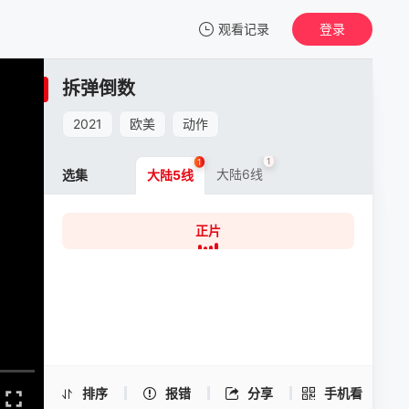
观看记录
登录
我的观影记录
拆弹倒数
拆弹倒数
正片
2021
欧美
动作
清空
1
1
大陆6线
选集
大陆5线
正片
拆弹倒数 -正片
手机扫一扫继续看
排序
报错
分享
手机看