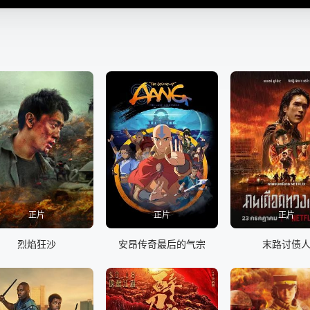
正片
正片
正片
烈焰狂沙
安昂传奇最后的气宗
末路讨债