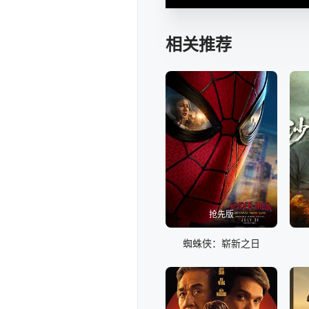
相关推荐
抢先版
蜘蛛侠：崭新之日