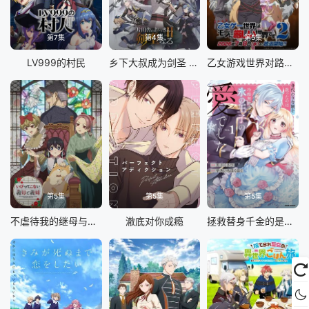
第7集
第4集
第5集
LV999的村民
乡下大叔成为剑圣 第二季
乙女游戏世界对路人角色很不友好 第二季
第5集
第5集
第5集
不虐待我的继母与继姐
澈底对你成瘾
拯救替身千金的是冷酷无情冰之王子的爱