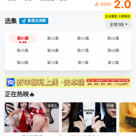
2.0
8990
无法播放,卡顿换线
选集
影视交流群
全球3线
第01集
第02集
第03集
第04集
第05集
第06集
第07集
第08集
第09集
第10集
第11集
第12集
正在热映🔥
直播中
第6集