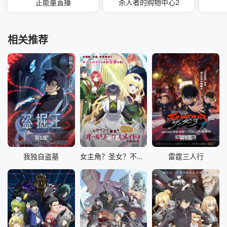
正能量直播
杀人者的购物中心2
相关推荐
第5集
第7集
第5集
我独自盗墓
女主角？圣女？不，我是杂役女仆（自豪）
雷霆三人行