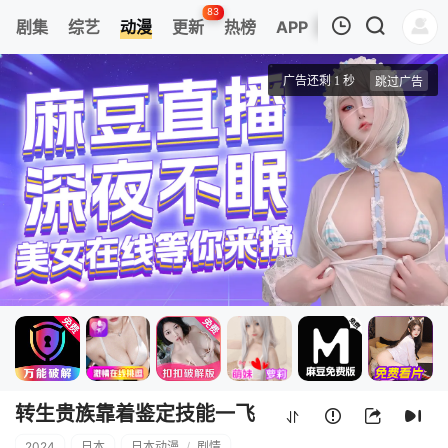
83
剧集
综艺
动漫
更新
热榜
APP
我的观影记录
转生贵族靠着鉴定技能一飞冲天
第01集
清空
转生贵族靠着鉴定技能一飞
2024
日本
日本动漫
/
剧情