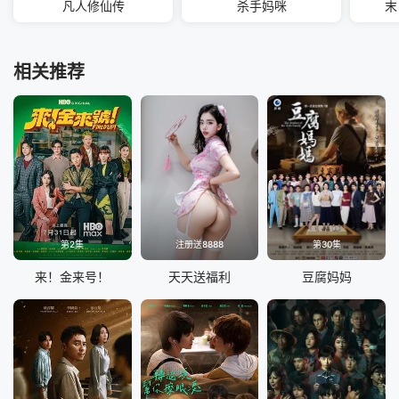
凡人修仙传
杀手妈咪
末
相关推荐
第2集
注册送8888
第30集
来！金来号！
天天送福利
豆腐妈妈