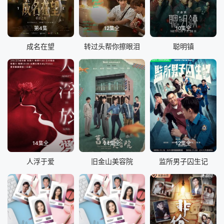
第4集
12集全
10集全
成名在望
转过头帮你擦眼泪
聪明镇
14集全
24集全
12集全
人浮于爱
旧金山美容院
监所男子囚生记