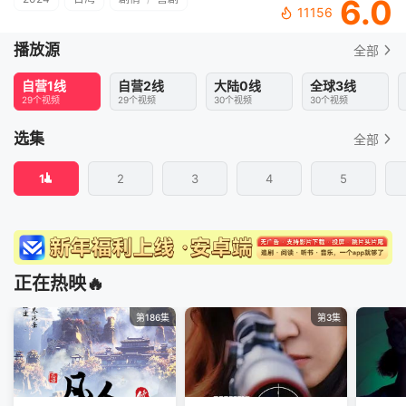
6.0
11156
播放源
全部
自营1线
自营2线
大陆0线
全球3线
29个视频
29个视频
30个视频
30个视频
选集
全部
1
2
3
4
5
正在热映🔥
第186集
第3集