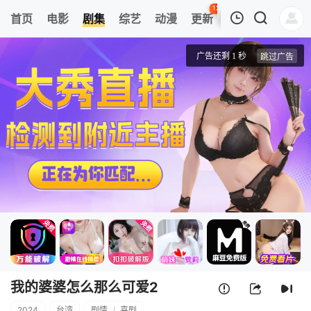
126
首页
电影
剧集
综艺
动漫
更新
热榜
APP
我的观影记录
我的婆婆怎么那么可爱2
1
清空
我的婆婆怎么那么可爱2
2024
台湾
剧情
/
喜剧