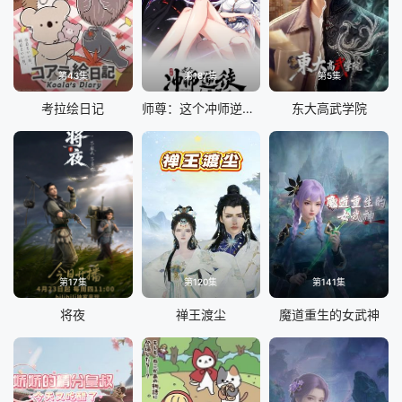
第81集
第82集
第83集
第84集
第85集
第86集
第87集
第88集
第43集
第187集
第5集
第89集
第90集
第91集
第92集
考拉绘日记
师尊：这个冲师逆徒才不是圣子 动态漫画
东大高武学院
第93集
第94集
第95集
第96集
第97集
第98集
第99集
第100集
第101集
第102集
第103集
第104集
第105集
第106集
第107集
第108集
第109集
第110集
第111集
第112集
第17集
第120集
第141集
将夜
禅王渡尘
魔道重生的女武神
第113集
第114集
第115集
第116集
第117集
第118集
第119集
第120集
第121集
第122集
第123集
第124集