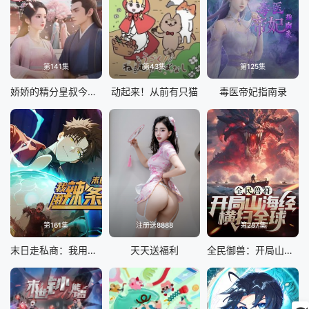
第125集
第126集
第127集
第128集
第129集
第130集
第131集
第132集
第141集
第43集
第125集
第133集
第134集
第135集
第136集
娇娇的精分皇叔今天又吃醋了
动起来！从前有只猫
毒医帝妃指南录
第137集
第138集
第139集
第140集
第141集
第142集
第143集
第144集
第145集
第146集
第147集
第148集
第149集
第150集
第161集
注册送8888
第287集
末日走私商：我用辣条换金砖动态漫画
天天送福利
全民御兽：开局山海经，我横扫全球