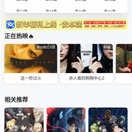
第37集
第38集
第39集
第40集
第41集
第42集
第43集
第44集
第45集
第46集
第47集
第48集
正在热映🔥
第49集
第50集
第33集已完结
第6集
这一秒过火
杀人者的购物中心2
相关推荐