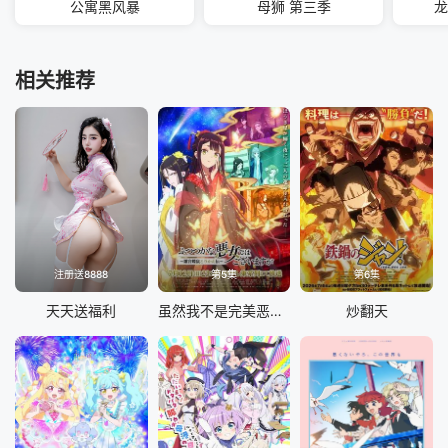
公寓黑风暴
母狮 第三季
龙
相关推荐
注册送8888
第5集
第6集
天天送福利
虽然我不是完美恶女～雏宫蝶鼠替换传
炒翻天