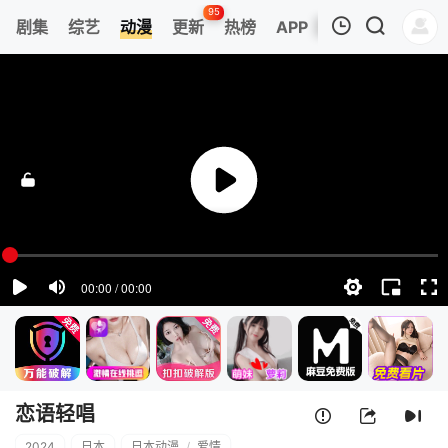
95
剧集
综艺
动漫
更新
热榜
APP
我的观影记录
恋语轻唱
第01集
清空
恋语轻唱
2024
日本
日本动漫
/
爱情