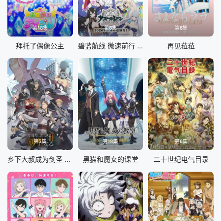
第18集
第6集
第6集
拜托了偶像公主
碧蓝航线 微速前行 第二季
再见菈菈
第5集
第18集
第6集
乡下大叔成为剑圣 第二季
黑猫和魔女的课堂
二十世纪电气目录