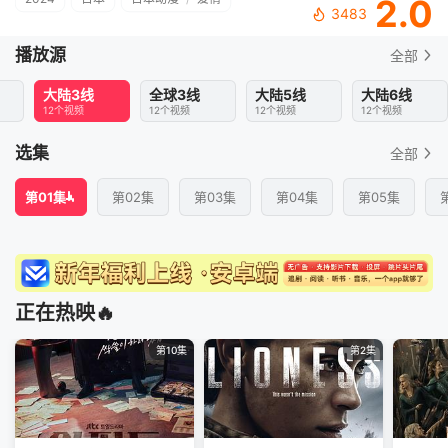
2.0
3483
播放源
全部
大陆3线
全球3线
大陆5线
大陆6线
12个视频
12个视频
12个视频
12个视频
选集
全部
第01集
第02集
第03集
第04集
第05集
正在热映🔥
第10集
第2集