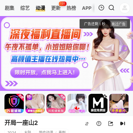
131
剧集
综艺
动漫
更新
热榜
APP
我的观影记录
开局一座山2
第01集
清空
开局一座山2
2024
大陆
国产动漫
/
喜剧