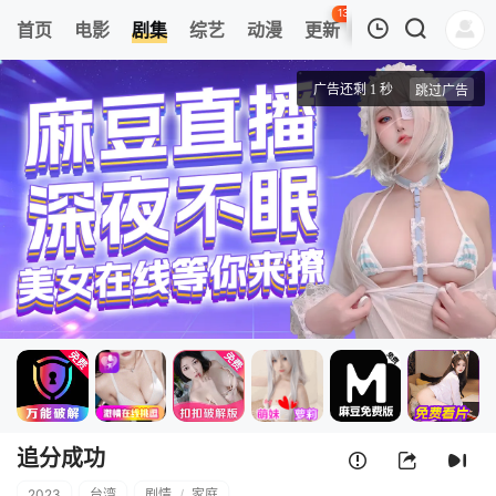
134
首页
电影
剧集
综艺
动漫
更新
热榜
APP
我的观影记录
追分成功
第01集
清空
追分成功
2023
台湾
剧情
/
家庭