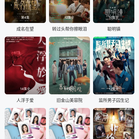
第4集
12集全
10集全
成名在望
转过头帮你擦眼泪
聪明镇
14集全
24集全
12集全
人浮于爱
旧金山美容院
监所男子囚生记