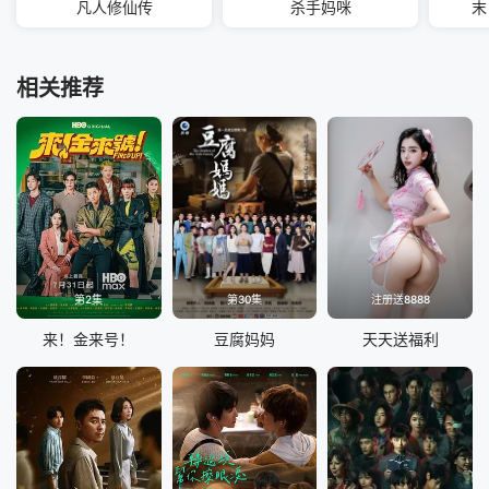
凡人修仙传
杀手妈咪
末
相关推荐
第2集
第30集
注册送8888
来！金来号！
豆腐妈妈
天天送福利