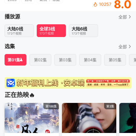
8.0
10257
播放源
全部
大陆0线
全球3线
大陆6线
173个视频
173个视频
173个视频
选集
全部
第01集
第02集
第03集
第04集
第05集
正在热映🔥
第186集
第3集