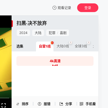
观看记录
登录
我的观影记录
扫黑·决不放弃
扫黑·决不放弃
4k高清
2024
大陆
犯罪
喜剧
/
清空
1
1
1
1
大陆0线
全球3线
大陆5线
选集
自营1线
4k高清
扫黑·决不放弃 -4k高清
手机扫一扫继续看
排序
报错
分享
手机看