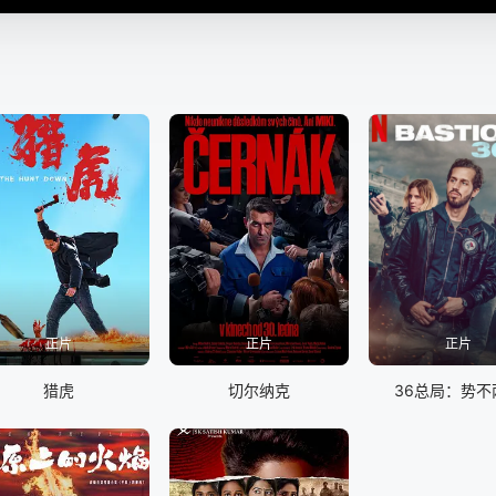
正片
正片
正片
猎虎
切尔纳克
36总局：势不