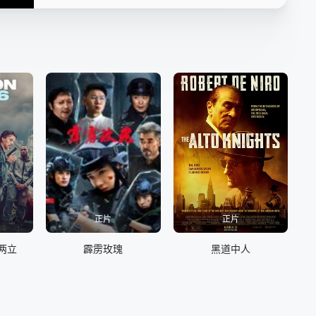
正片
正片
两立
霹雳玫瑰
黑道中人