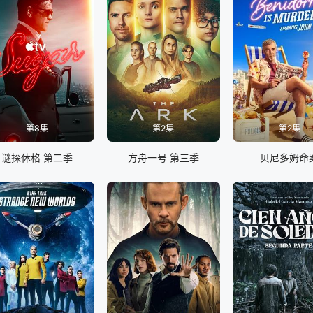
第8集
第2集
第2集
谜探休格 第二季
方舟一号 第三季
贝尼多姆命