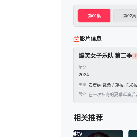
第01集
第02集
影片信息
爆笑女子乐队 第二季
评
年份
2024
主演
安贾纳·瓦桑 / 莎拉·卡米
简介
在一次神奇的夏季巡演后，
相关推荐