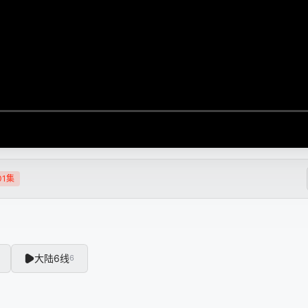
01集
大陆6线
6