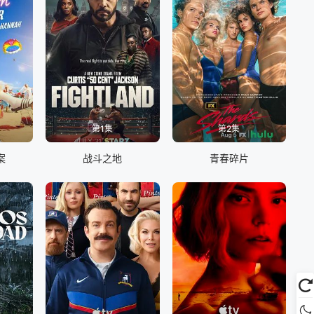
第1集
第2集
案
战斗之地
青春碎片