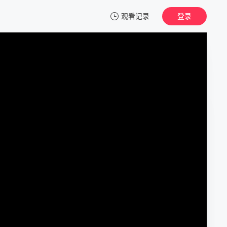
观看记录
登录
我的观影记录
爆笑女子乐队 第二季
第01集
清空