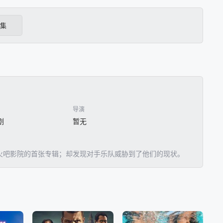
6集
导演
剧
暂无
他们火吧影院的首张专辑；却发现对手乐队威胁到了他们的现状。