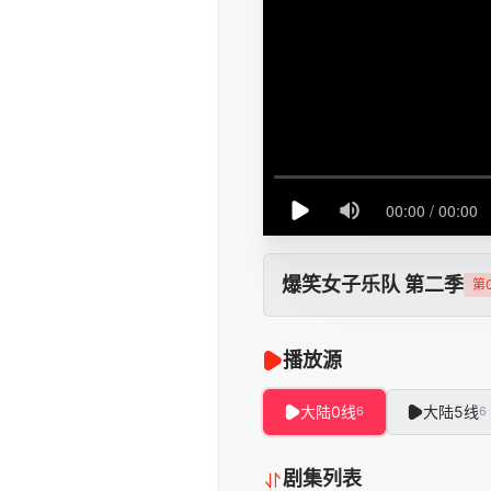
爆笑女子乐队 第二季
第
播放源
大陆0线
大陆5线
6
6
剧集列表