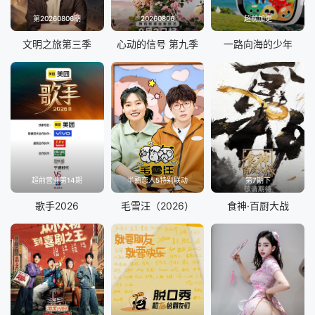
第20260806期
20260806
超前加更
文明之旅第三季
心动的信号 第九季
一路向海的少年
超前营业第14期
半熟恋人5特别联动
第7期下
歌手2026
毛雪汪（2026）
食神·百厨大战