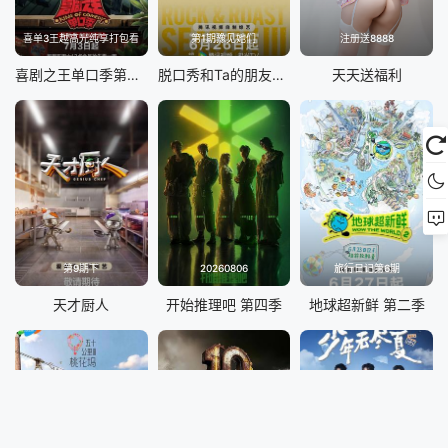
喜单3王越高光纯享打包看
第1期豫见她们
注册送8888
喜剧之王单口季第三季
脱口秀和Ta的朋友们 第三季
天天送福利
第9期下
20260806
旅行日记第6期
天才厨人
开始推理吧 第四季
地球超新鲜 第二季