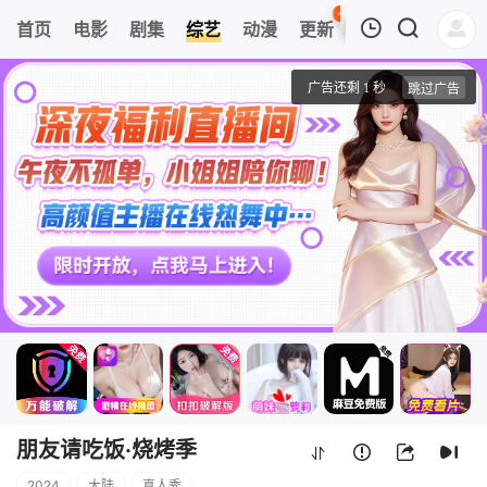
41
首页
电影
剧集
综艺
动漫
更新
热榜
APP
我的观影记录
朋友请吃饭·烧烤季
20240625
清空
朋友请吃饭·烧烤季
2024
大陆
真人秀