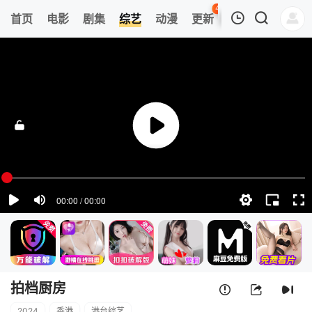
44
首页
电影
剧集
综艺
动漫
更新
热榜
APP
我的观影记录
拍档厨房
第01集
清空
拍档厨房
2024
香港
港台综艺