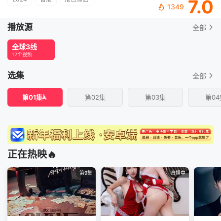
7.0
1349
播放源
全部
全球3线
12个视频
选集
全部
第01集
第02集
第03集
第04
正在热映🔥
第9集
直播中