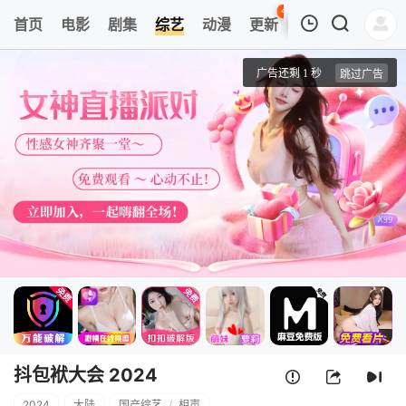
48
首页
电影
剧集
综艺
动漫
更新
热榜
APP
我的观影记录
抖包袱大会 2024
会员版
清空
抖包袱大会 2024
2024
大陆
国产综艺
/
相声