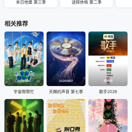
末日地堡 第三季
谜探休格 第二季
相关推荐
20260807
20260807
第12期
宇宙帮帮忙
天赐的声音 第七季
歌手2026