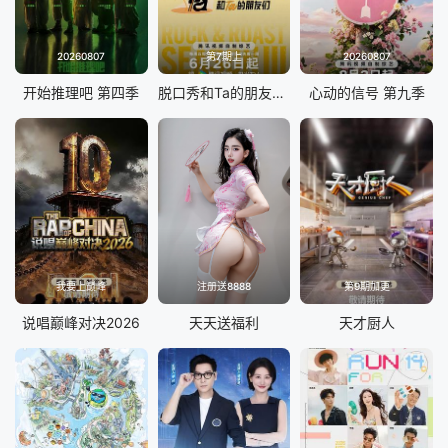
20260807
第7期上
20260807
开始推理吧 第四季
脱口秀和Ta的朋友们 第三季
心动的信号 第九季
我要上巅峰
注册送8888
第9期加更
说唱巅峰对决2026
天天送福利
天才厨人