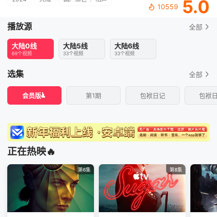
5.0
10559
播放源
全部
大陆0线
大陆5线
大陆6线
69个视频
33个视频
33个视频
选集
全部
会员版
第1期
包袱日记
包袱
正在热映🔥
第6集
第8集