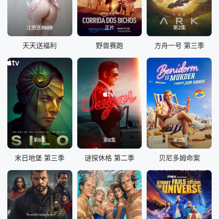
注册送8888
正片
第2集
天天送福利
野兽赛跑
方舟一号 第三季
第6集
第8集
第2集
末日地堡 第三季
谜探休格 第二季
贝尼多姆命案