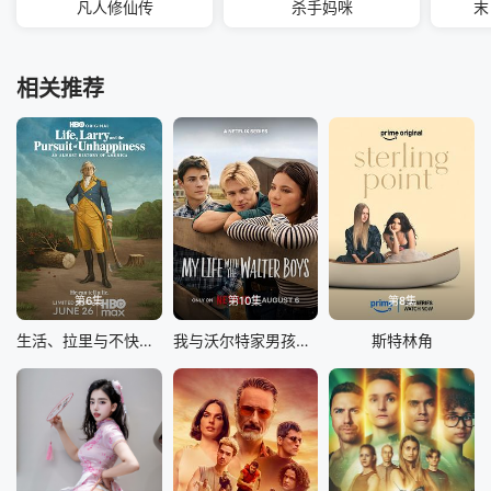
凡人修仙传
杀手妈咪
末
相关推荐
第6集
第10集
第8集
生活、拉里与不快乐的追求：一部美国史
我与沃尔特家男孩的生活 第三季
斯特林角