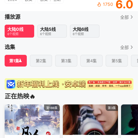
6.0
1750
播放源
全部
大陆0线
大陆5线
大陆6线
6个视频
6个视频
6个视频
选集
全部
第1集
第2集
第3集
第4集
第5集
正在热映🔥
第186集
第3集