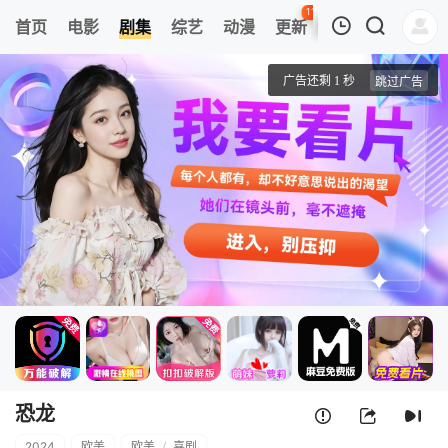
113
首页
电影
剧集
综艺
动漫
更新
热榜
APP
我的观影记录
恐龙
第1集
清空
恐龙
2024
欧美
欧美
/
喜剧