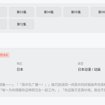
第03集
第04集
第05集
第0
第12集
分 6.0
地区
类型
日本
日本动漫 / 动画
预备——」「「高中生广播～！」」碰巧就读同一间高中的好姐妹声优搭
「唉～为何得跟你这种阴沉女一起工作。」「你这猴子还真吵呢。我也不
的辣妹×阴沉低调妹……？台前好姐妹，幕后吵翻天，录制一结束便互相
骨气骗过全世界吧！