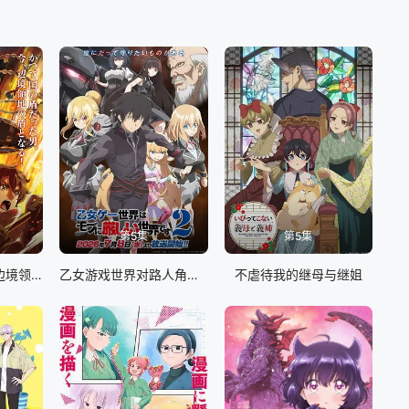
第5集
第5集
从0位居民开始的边境领主大人
乙女游戏世界对路人角色很不友好 第二季
不虐待我的继母与继姐