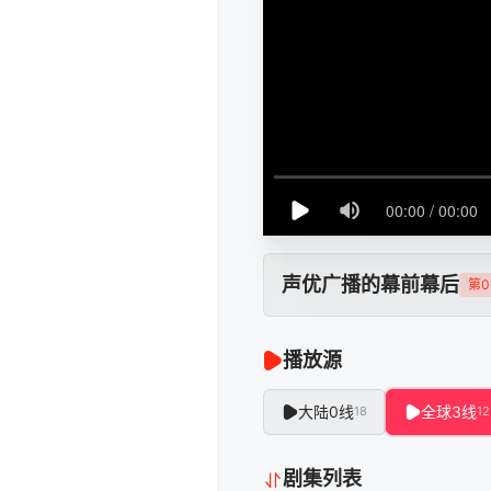
声优广播的幕前幕后
第0
播放源
大陆0线
全球3线
18
12
剧集列表