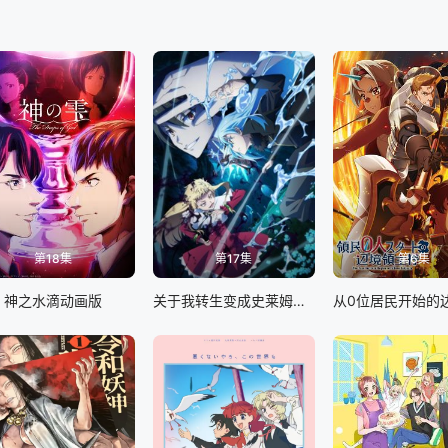
第18集
第17集
第6集
神之水滴动画版
关于我转生变成史莱姆这档事第四季