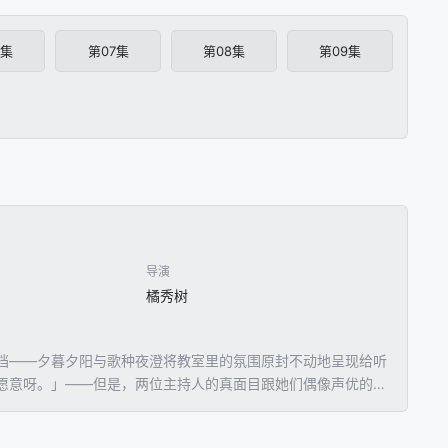
6集
第07集
第08集
第09集
导演
橘秀树
档——夕暮夕阳与歌种夜澄将教室里的氛围原封不动地呈现给听
愿意呀。」——但是，两位主持人的真面目跟她们偶像声优的形
破口大骂！绝对不可能跟这种家伙搭档，然而广播节目不等