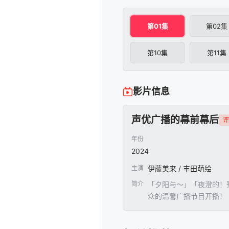
第01集
第02集
第10集
第11集
影片信息
声优广播的幕前幕后
评
年份
2024
主演
伊藤美来 / 丰田萌绘
简介
「夕阳与～」「夜澄的！
众的温馨广播节目开播！
象恰好相反，是最合不来
人……！拿出职业声优的