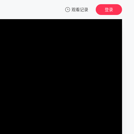
观看记录
登录
我的观影记录
声优广播的幕前幕后
第01集
清空