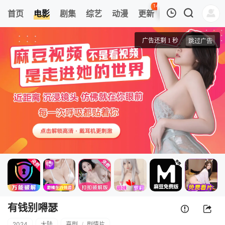
148
首页
电影
剧集
综艺
动漫
更新
热榜
APP
我的观影记录
有钱别嘚瑟
HD
清空
有钱别嘚瑟
2024
大陆
喜剧
/
剧情片