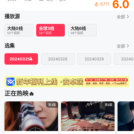
6.0
5771
播放源
全部
大陆0线
全球3线
大陆6线
50个视频
58个视频
48个视频
选集
全部
20240325
20240328
20240329
20240
正在热映🔥
第3集
第9集