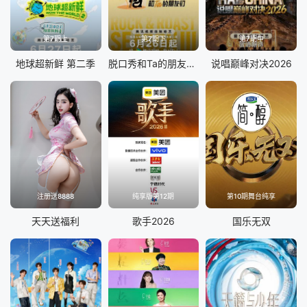
第7期上
第7期下
第7期中
地球超新鲜 第二季
脱口秀和Ta的朋友们 第三季
说唱巅峰对决2026
注册送8888
纯享版第12期
第10期舞台纯享
天天送福利
歌手2026
国乐无双