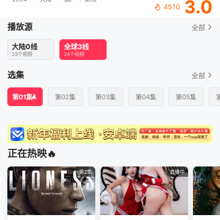
3.0
4510
播放源
全部
大陆0线
全球3线
23个视频
24个视频
选集
全部
第01集
第02集
第03集
第04集
第05集
正在热映🔥
第2集
直播中