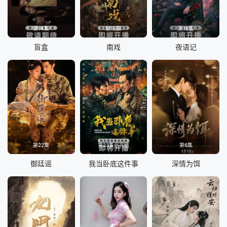
第14集
第15集
第18集
盲盒
南戏
夜语记
第22集
第23集已完结
第6集
御廷谣
我当卧底这件事
深情为饵