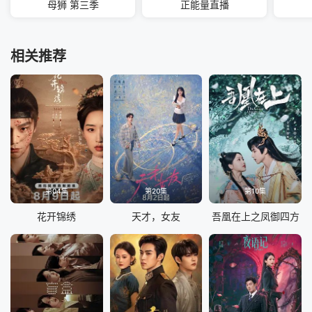
母狮 第三季
正能量直播
相关推荐
第04集
第20集
第10集
花开锦绣
天才，女友
吾凰在上之凤御四方