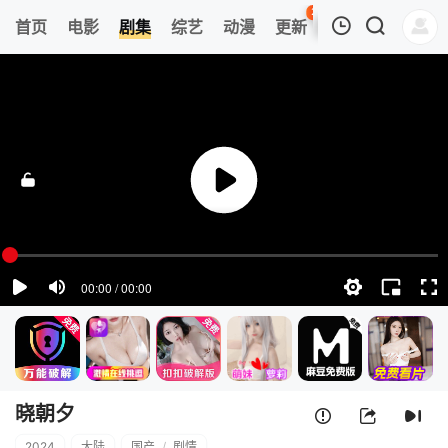
26
首页
电影
剧集
综艺
动漫
更新
热榜
APP
我的观影记录
晓朝夕
第01集
清空
晓朝夕
2024
大陆
国产
/
剧情