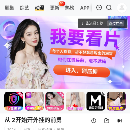
50
剧集
综艺
动漫
更新
热榜
APP
我的观影记录
从Lv2开始开外挂的前勇者候补过着悠哉异世界生活
第01集
清空
从 2开始开外挂的前勇
2024
日本
日本动漫
/
剧情