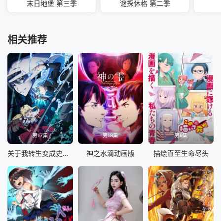
末日地堡 第三季
谜探休格 第二季
相关推荐
第17集
第18集
第6集
关于我转生变成史莱姆这档事第四季
神之水滴动画版
描绘直至生命尽头