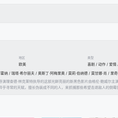
地区
类型
欧美
喜剧 / 动作 / 爱情
导演理查德·林克莱特执导的这部光鲜亮丽的新黑色影片由格伦·鲍威尔主
异乎寻常的天赋，擅长伪装成不同的人，来抓捕那些希望击退敌人的倒霉
里娅·阿霍纳饰）的美丽年轻女子。当麦迪逊爱上加里扮演的杀手角色之
断升级的赌注。《HitMan》由林克莱特和鲍威尔共同创作，改编自一个