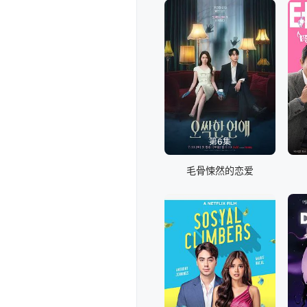
第6集
毛骨悚然的恋爱