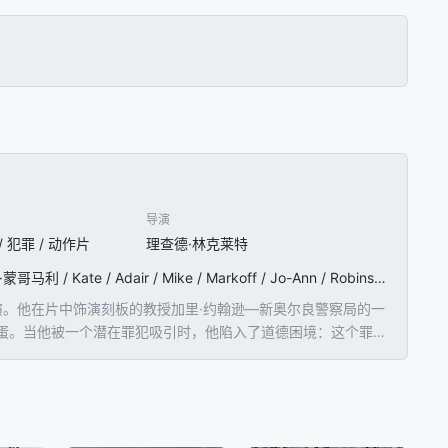
导演
 / 犯罪 / 动作片
理查德·林克莱特
格伦·鲍威尔 / 阿德里娅·阿霍纳 / 瑞塔·希尔丽夫 / 奥斯丁·阿梅里奥 / 莫莉·伯纳德 / 莫甘娜·肖 / 里奇·蒙哥马利 / Kate / Adair / Mike / Markoff / Jo-Ann / Robinson / Jordan / Salloum / 基姆·巴蒂斯特 / 布莱恩特·卡罗尔 / 埃文·霍茲曼 / 朱莉娅·霍特 / 理查德·罗比查乌克斯 / 格拉伦·布莱恩特·班克斯 / 罗克茜·里韦拉 / 埃莉诺·T·斯雷特 / Beth / Bartley
演。他在片中饰演刻板的教授加里·约翰逊—新奥尔良警察局的一
蛋。当他被一个潜在罪犯吸引时，他陷入了道德困境：这个罪犯
一（神秘性感的罗恩）时，他们的暧昧关系引发了一系列的连锁反
令人难以置信的真实故事，是一部巧妙描写身份的存在主义喜剧。