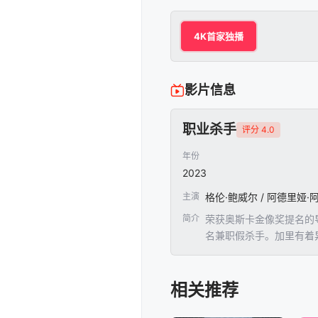
4K首家独播
影片信息
职业杀手
评分 4.0
年份
2023
主演
简介
荣获奥斯卡金像奖提名的
名兼职假杀手。加里有着
是一个名叫麦迪逊（阿德
应，包括演戏、欺骗和不
相关推荐