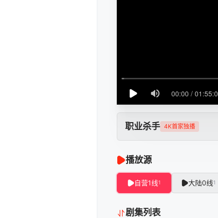
职业杀手
4K首家独播
播放源
自营1线
大陆0线
1
1
剧集列表