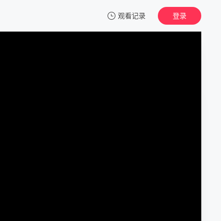
观看记录
登录
我的观影记录
职业杀手
4K首家独播
清空