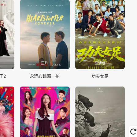
正片
高清版
王2
永远心跳漏一拍
功夫女足