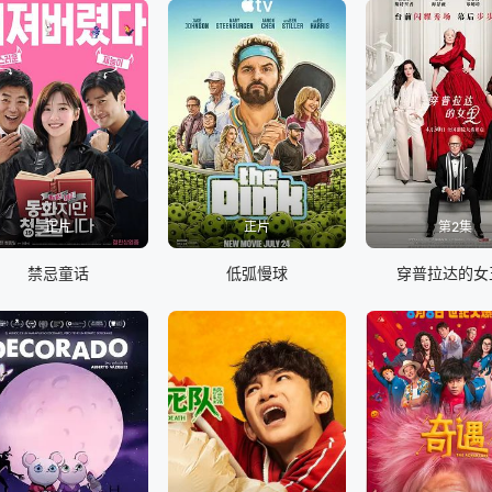
正片
正片
第2集
禁忌童话
低弧慢球
穿普拉达的女