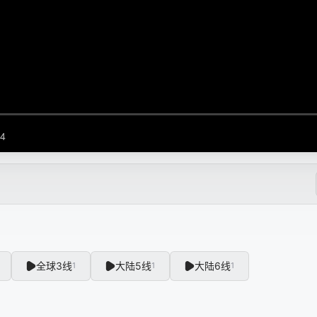
全球3线
大陆5线
大陆6线
1
1
1