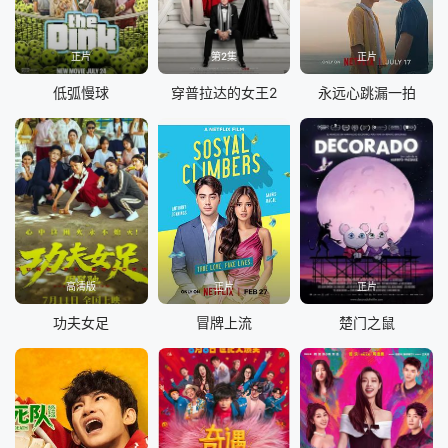
正片
第2集
正片
低弧慢球
穿普拉达的女王2
永远心跳漏一拍
高清版
正片
正片
功夫女足
冒牌上流
楚门之鼠