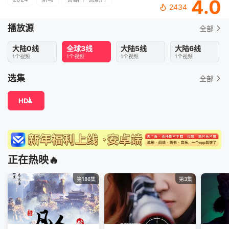
4.0
2434
播放源
全部
大陆0线
全球3线
大陆5线
大陆6线
1个视频
1个视频
1个视频
1个视频
选集
全部
HD
正在热映🔥
第186集
第3集