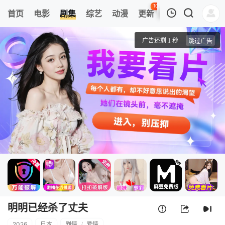
103
首页
电影
剧集
综艺
动漫
更新
热榜
APP
我的观影记录
明明已经杀了丈夫
1
清空
明明已经杀了丈夫
2026
日本
剧情
/
爱情