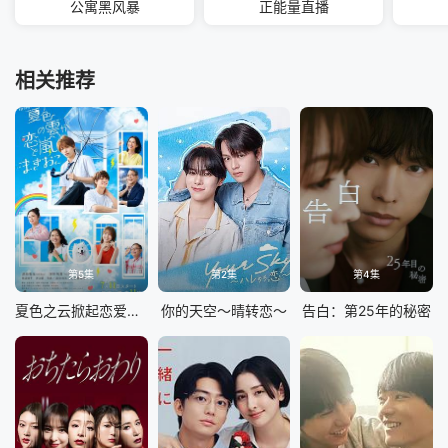
公寓黑风暴
正能量直播
相关推荐
第5集
第2集
第4集
夏色之云掀起恋爱与风暴
你的天空～晴转恋～
告白：第25年的秘密