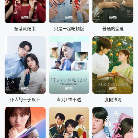
第5集
第6集
第6集
坠落就结束
只是一起吃顿饭
普通的恋爱
第6集
第5集
第6集
仆人的王子殿下
直到T恤干透
度假法则