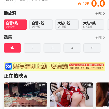
0.0
469
播放源
全部
自营1线
自营2线
大陆0线
大陆3线
5个视频
5个视频
5个视频
5个视频
选集
全部
1
2
3
4
5
正在热映🔥
第9集
直播中