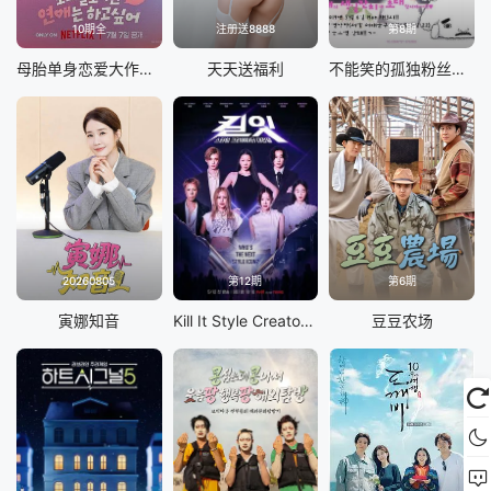
10期全
注册送8888
第8期
母胎单身恋爱大作战2
天天送福利
不能笑的孤独粉丝见面会
20260805
第12期
第6期
寅娜知音
Kill It Style Creator War
豆豆农场