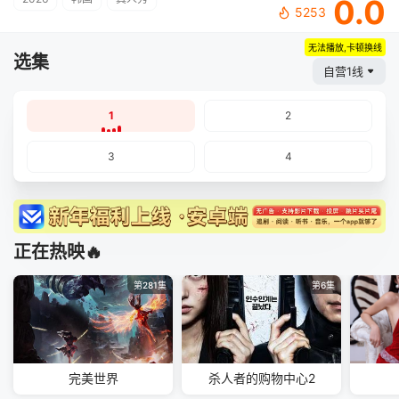
0.0
5253
无法播放,卡顿换线
选集
自营1线
1
2
3
4
正在热映🔥
第281集
第6集
完美世界
杀人者的购物中心2