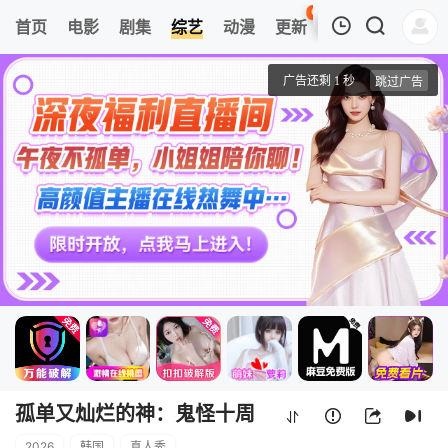
65
首页
电影
剧集
综艺
动漫
更新
热榜
APP
我的观影记录
孤单又灿烂的神：鬼怪十周年特辑
1
清空
孤单又灿烂的神：鬼怪十周
2026
韩国
真人秀