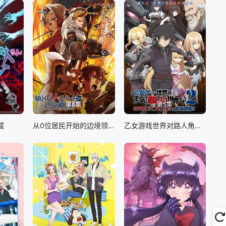
第6集
第5集
威
从0位居民开始的边境领主大人
乙女游戏世界对路人角色很不友好 第二季