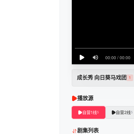
成长秀 向日葵马戏团
1
播放源
自营1线
自营2线
5
5
剧集列表