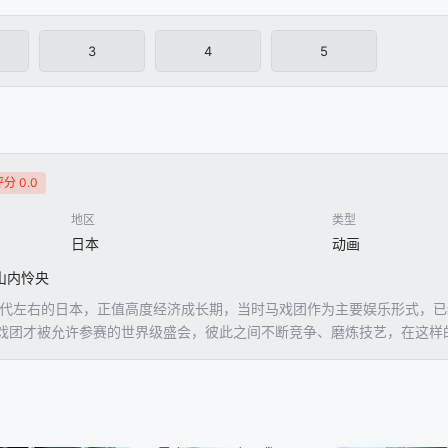
3
4
5
分 0.0
地区
类型
日本
动画
小山内怜央
年代左右的日本，正值高度经济成长期，当时马戏团作为主要娱乐形式，
戏团才被允许参赛的世界级盛会，彼此之间不断竞争、磨炼技艺，在这样
地继续着巡回演出，就在这时，马戏天才少女鹤卷瑞佳因某些原因来到马