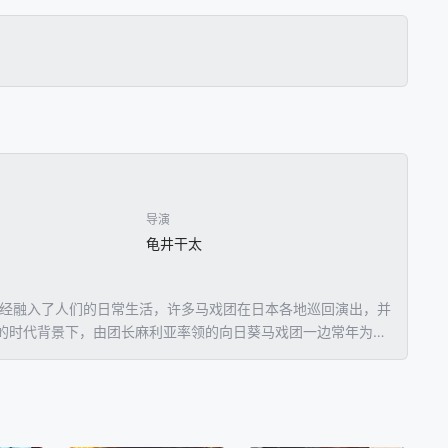
导演
龟井干太
已经融入了人们的日常生活，许多马戏团在日本各地巡回演出，并
的时代背景下，由团长麻利亚率领的向日葵马戏团一边常年为资
戏团，故事也由此开始展开