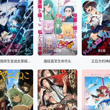
第17集
第6集
第6集
关于我转生变成史莱姆这档事第四季
描绘直至生命尽头
正后方的神