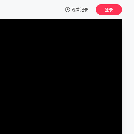
观看记录
登录
我的观影记录
成长秀 向日葵马戏团
1
清空