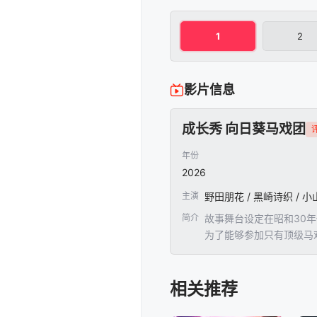
1
2
影片信息
成长秀 向日葵马戏团
评
年份
2026
主演
野田朋花 / 黑崎诗织 / 
简介
故事舞台设定在昭和30
为了能够参加只有顶级马
金短缺而苦恼，一边艰难
相关推荐