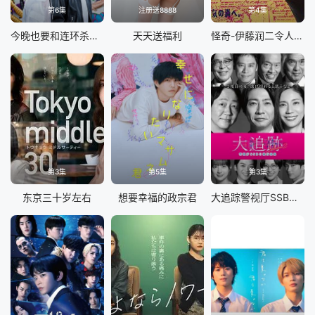
第6集
注册送8888
第4集
今晚也要和连环杀手约会
天天送福利
怪奇-伊藤润二令人彻夜难眠的奇异故事
第3集
第5集
第3集
东京三十岁左右
想要幸福的政宗君
大追踪警视厅SSBC强行犯系第二季