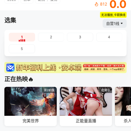
0.0
812
无法播放,卡顿换线
选集
自营1线
1
2
3
4
5
正在热映🔥
第281集
直播中
完美世界
正能量直播
杀