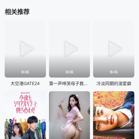
相关推荐
第3集
第5集
第4集
大空港GATE24
第一声啼哭母子救命急救班
冷淡同期的溺爱癖