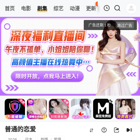
37
首页
电影
剧集
综艺
动漫
更新
热榜
APP
我的观影记录
普通的恋爱
1
清空
普通的恋爱
2026
日本
剧情
/
爱情