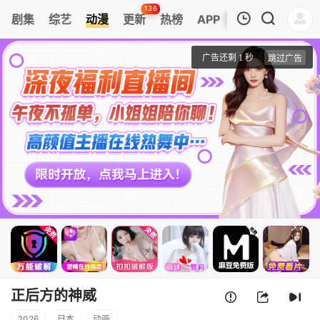
136
剧集
综艺
动漫
更新
热榜
APP
我的观影记录
正后方的神威
1
清空
正后方的神威
2026
日本
动画