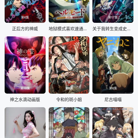
第6集
第6集
第17集
正后方的神威
地狱模式喜欢速通游戏的玩家在废设定异世界无双 第二季
关于我转生变成史莱姆这档事第四季
第18集
第6集
第6集
神之水滴动画版
令和的斑小姐
尼古喵喵