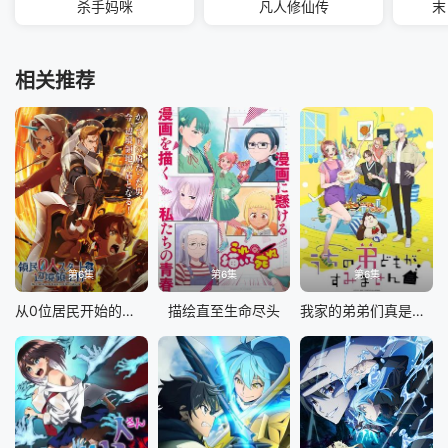
杀手妈咪
凡人修仙传
末
相关推荐
第6集
第6集
第6集
从0位居民开始的边境领主大人
描绘直至生命尽头
我家的弟弟们真是让您费心了