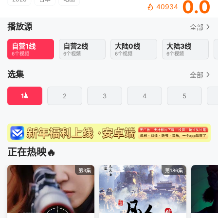
0.0
40934
播放源
全部
自营1线
自营2线
大陆0线
大陆3线
6个视频
6个视频
6个视频
6个视频
选集
全部
1
2
3
4
5
正在热映🔥
第3集
第186集