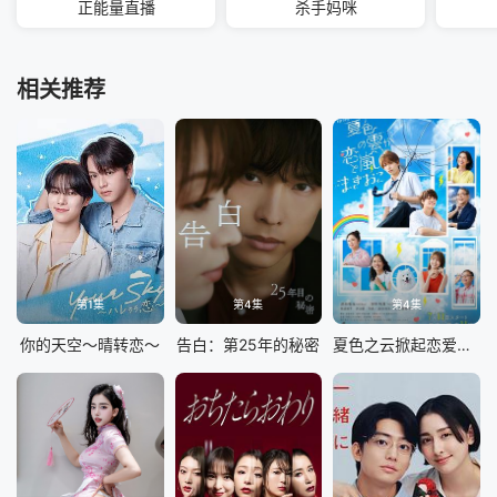
正能量直播
杀手妈咪
相关推荐
第1集
第4集
第4集
你的天空～晴转恋～
告白：第25年的秘密
夏色之云掀起恋爱与风暴