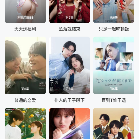
注册送8888
第5集
第6集
天天送福利
坠落就结束
只是一起吃顿饭
第6集
第6集
第5集
普通的恋爱
仆人的王子殿下
直到T恤干透