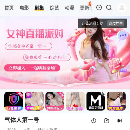
63
首页
电影
剧集
综艺
动漫
更新
热榜
APP
我的观影记录
气体人第一号
1
清空
气体人第一号
2026
日本
科幻
/
犯罪