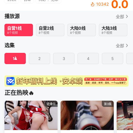
0.0
10342
播放源
全部
自营1线
自营2线
大陆0线
大陆3线
8个视频
8个视频
8个视频
8个视频
选集
全部
1
2
3
4
5
正在热映🔥
直播中
第3集