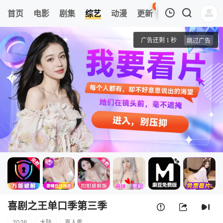
66
首页
电影
剧集
综艺
动漫
更新
热榜
APP
我的观影记录
喜剧之王单口季第三季
20260809(第6期高分舞台)
清空
喜剧之王单口季第三季
2026
大陆
真人秀