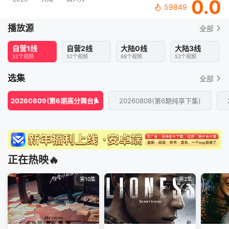
0.0
59849
播放源
全部
自营1线
自营2线
大陆0线
大陆3线
52个视频
52个视频
68个视频
52个视频
选集
全部
20260809(第6期高分舞台)
20260808(第6期纯享下集)
正在热映🔥
第10集
第2集