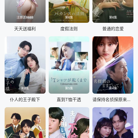
注册送8888
第6集
第6集
天天送福利
度假法则
普通的恋爱
第6集
第5集
第4集
仆人的王子殿下
直到T恤干透
请保持名侦探原来的样子