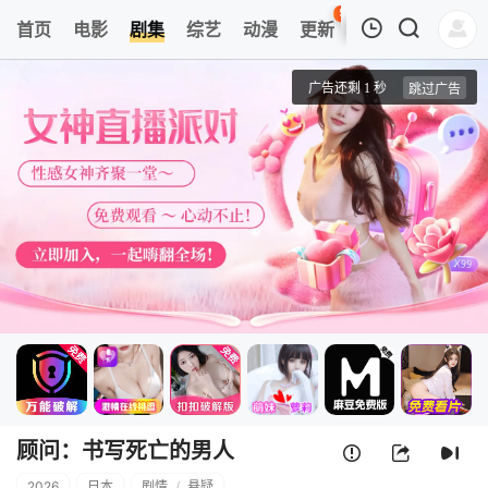
59
首页
电影
剧集
综艺
动漫
更新
热榜
APP
我的观影记录
顾问：书写死亡的男人
1
清空
顾问：书写死亡的男人
2026
日本
剧情
/
悬疑