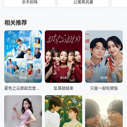
杀手妈咪
公寓黑风暴
相关推荐
第4集
第5集
第6集
夏色之云掀起恋爱与风暴
坠落就结束
只是一起吃顿饭