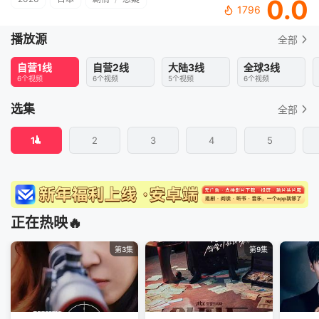
0.0
1796
播放源
全部
自营1线
自营2线
大陆3线
全球3线
6个视频
6个视频
5个视频
6个视频
选集
全部
1
2
3
4
5
正在热映🔥
第3集
第9集