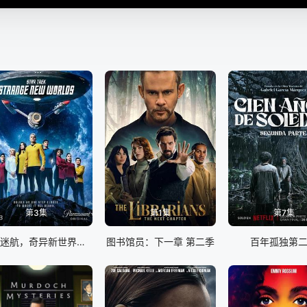
第3集
第1集
第7集
星际迷航，奇异新世界第四季
图书馆员：下一章 第二季
百年孤独第