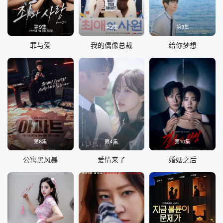
第9集
第2集
第8集
罪与爱
我的偶像总裁
给你梦想
第8集
第4集
第10集
公寓黑风暴
爱情来了
婚姻之后