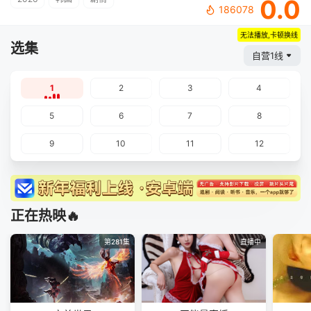
0.0
186078
无法播放,卡顿换线
选集
自营1线
1
2
3
4
5
6
7
8
9
10
11
12
正在热映🔥
第281集
直播中