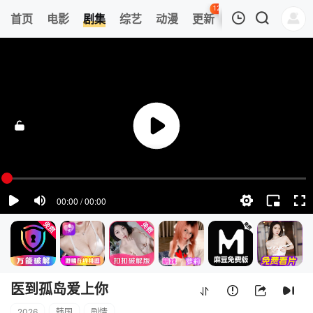
123
首页
电影
剧集
综艺
动漫
更新
热榜
APP
我的观影记录
医到孤岛爱上你
1
清空
医到孤岛爱上你
2026
韩国
剧情