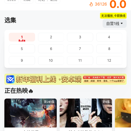
0.0
36126
无法播放,卡顿换线
选集
自营1线
1
2
3
4
5
6
7
8
9
10
11
12
正在热映🔥
第281集
第6集