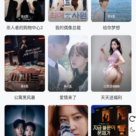
第6集
第2集
第8集
杀人者的购物中心2
我的偶像总裁
给你梦想
第8集
第4集
注册送8888
公寓黑风暴
爱情来了
天天送福利