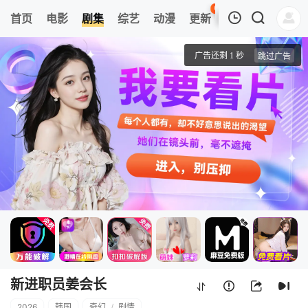
65
首页
电影
剧集
综艺
动漫
更新
热榜
APP
我的观影记录
新进职员姜会长
1
清空
新进职员姜会长
2026
韩国
奇幻
/
剧情