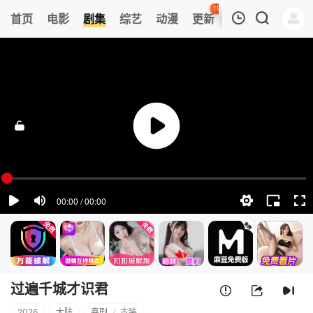
108
首页
电影
剧集
综艺
动漫
更新
热榜
APP
我的观影记录
过遍千城才识君
1
清空
过遍千城才识君
2026
大陆
喜剧
/
古装