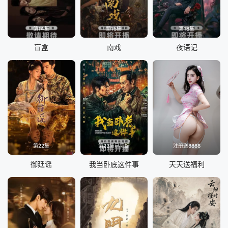
第14集
第15集
第18集
盲盒
南戏
夜语记
第22集
第23集已完结
注册送8888
御廷谣
我当卧底这件事
天天送福利