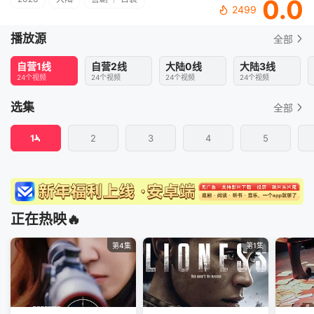
0.0
2499
播放源
全部
自营1线
自营2线
大陆0线
大陆3线
24个视频
24个视频
24个视频
24个视频
选集
全部
1
2
3
4
5
正在热映🔥
第4集
第1集