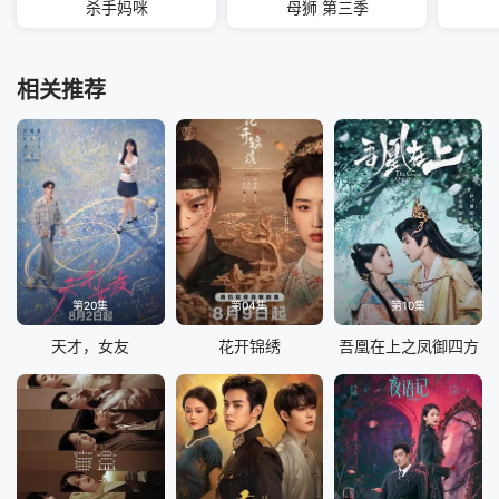
杀手妈咪
母狮 第三季
相关推荐
第20集
第04集
第10集
天才，女友
花开锦绣
吾凰在上之凤御四方