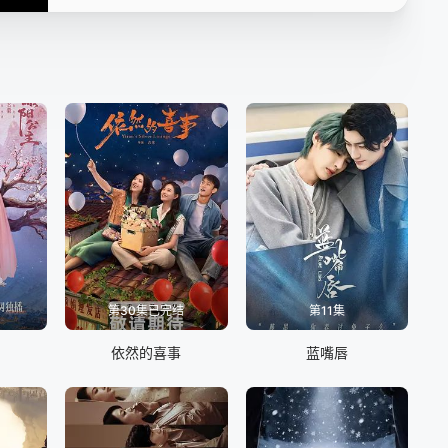
16
17
18
19
20
21
22
23
24
25
26
27
28
29
30
第30集已完结
第11集
依然的喜事
蓝嘴唇