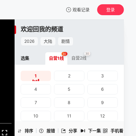
观看记录
登录
我的观影记录
欢迎回我的频道
欢迎回我的频道
1
2026
大陆
剧情
清空
30
30
自营2线
选集
自营1线
1
2
3
欢迎回我的频道 -1
手机扫一扫继续看
4
5
6
7
8
9
10
11
12
13
14
15
排序
报错
分享
下一集
手机看