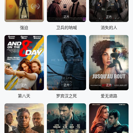
正片
正片
正片
强迫
卫兵的呐喊
消失的人
正片
正片
正片
第八天
罗宾汉之死
爱无退路