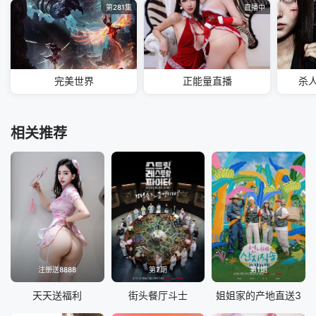
第281集
直播中
完美世界
正能量直播
杀
相关推荐
注册送8888
第7期
第1期
天天送福利
街头餐厅斗士
姐姐家的产地直送3