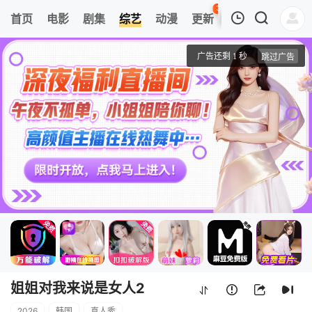
38
首页
电影
剧集
综艺
动漫
更新
热榜
APP
我的观影记录
姐姐对我来说是女人2
1
清空
姐姐对我来说是女人2
2026
韩国
真人秀