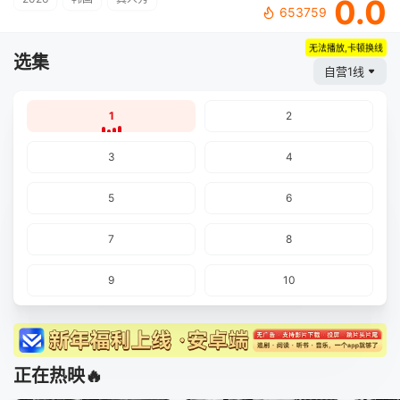
0.0
653759
无法播放,卡顿换线
选集
自营1线
1
2
3
4
5
6
7
8
9
10
正在热映🔥