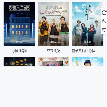
第15期
9集全
第4期
心脏信号5
豆豆笑笑
孤单又灿烂的神：鬼怪十周年特辑
8期全
10期全
10期全
导演竞技场
旧基洞朋友们
刘在锡的民宿法则！