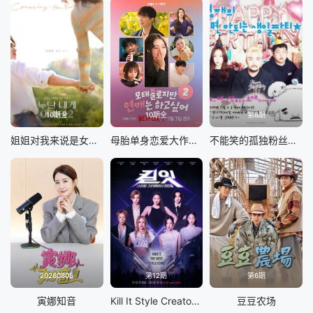
10期全
10期全
第8期
姐姐对我来说是女人2
母胎单身恋爱大作战2
不能笑的孤独粉丝见面会
20260805
第12期
第6期
寅娜知音
Kill It Style Creator War
豆豆农场