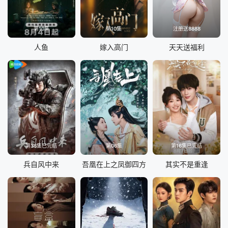
第10集
第10集
注册送8888
人鱼
嫁入高门
天天送福利
第36集已完结
第06集
第16集已完结
兵自风中来
吾凰在上之凤御四方
其实不是重逢