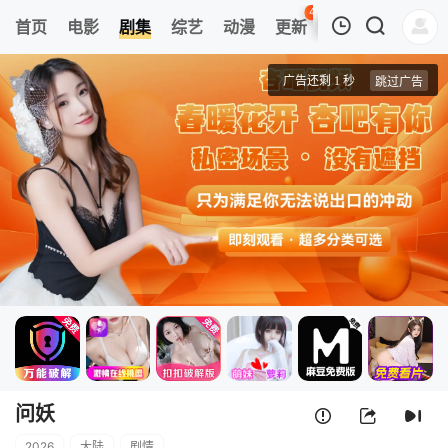
43
首页
电影
剧集
综艺
动漫
更新
热榜
APP
我的观影记录
问妖
1
清空
问妖
2026
大陆
剧情