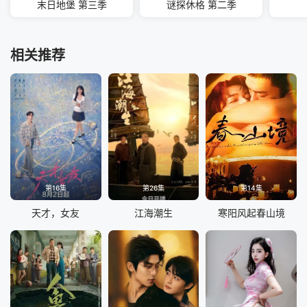
末日地堡 第三季
谜探休格 第二季
相关推荐
第16集
第26集
第14集
天才，女友
江海潮生
寒阳风起春山境