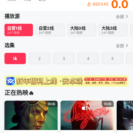
0.0
895545
播放源
全部
自营1线
自营2线
大陆0线
大陆3线
24个视频
24个视频
24个视频
24个视频
选集
全部
1
2
3
4
5
正在热映🔥
第6集
第8集