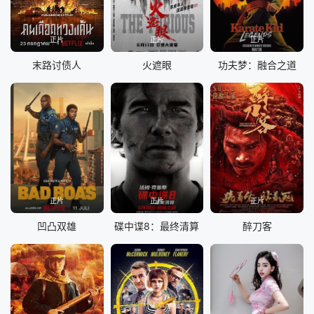
正片
正片
正片
末路讨债人
火遮眼
功夫梦：融合之道
正片
正片
正片
凹凸双雄
碟中谍8：最终清算
醉刀客