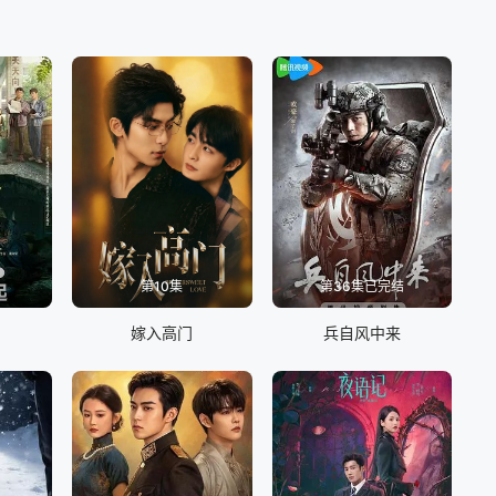
第10集
第36集已完结
嫁入高门
兵自风中来