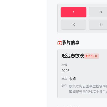
1
2
10
11
影片信息
迟迟春欲晚
评分 0.0
年份
2026
主演
未知
简介
剧集以彩云国皇室权谋为
国间谍姜申的过程中携手