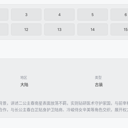
3
4
5
6
12
13
14
15
地区
类型
大陆
古装
背景，讲述二公主春南星表面放荡不羁，实则钻研医术守护家国，与前宰
合作，与长公主春白芷贴身护卫陆商、冷峻侍女辛美等角色交织，展开权