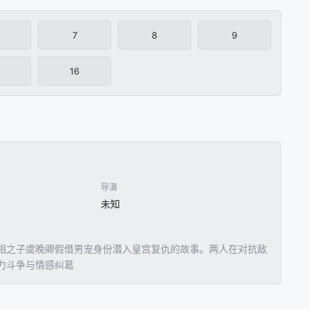
7
8
9
16
导演
未知
相之子虞晚卿假借男宠身份潜入皇宫复仇的故事。两人在对抗敌
力斗争与情感纠葛