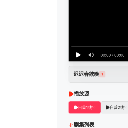
迟迟春欲晚
1
播放源
自营1线
自营2线
16
16
剧集列表