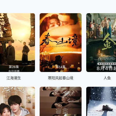
第26集
第14集
第10集
江海潮生
寒阳风起春山境
人鱼