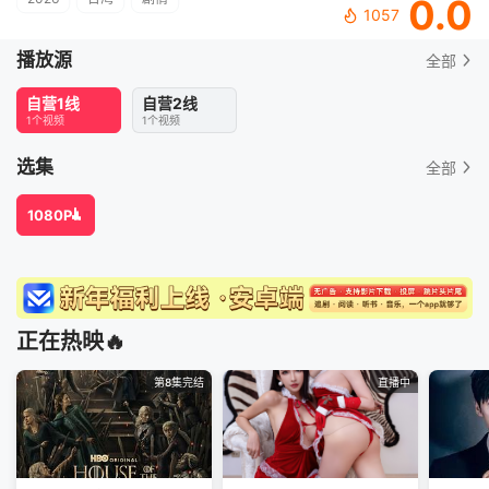
0.0
1057
播放源
全部
自营1线
自营2线
1个视频
1个视频
选集
全部
1080P
正在热映🔥
第8集完结
直播中