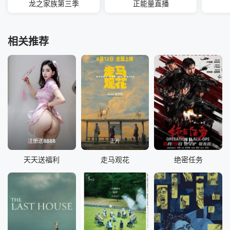
龙之家族第三季
正能量直播
相关推荐
注册送8888
正片
正片
天天送福利
走马观花
绝密任务