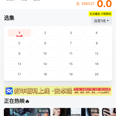
0.0
398037
无法播放,卡顿换线
选集
自营1线
1
2
3
4
5
6
7
8
9
10
11
12
13
14
15
16
17
18
19
20
正在热映🔥
第281集
第6集