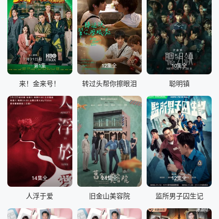
第1集
12集全
10集全
来！金来号！
转过头帮你擦眼泪
聪明镇
14集全
24集全
12集全
人浮于爱
旧金山美容院
监所男子囚生记