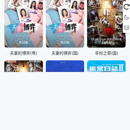
第25集
第25集
25集全
夫妻的博弈(粤)
夫妻的博弈(国)
非份之罪(国)
25集全
10集全
10集全
非份之罪(粤)
欠你的那场婚礼
飞常日志2(国)