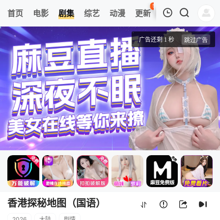
53
首页
电影
剧集
综艺
动漫
更新
热榜
APP
我的观影记录
香港探秘地图（国语）
1
清空
香港探秘地图（国语）
2026
大陆
剧情