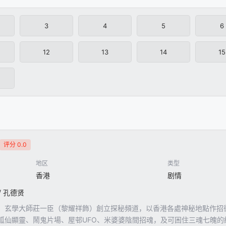
3
4
5
6
12
13
14
15
评分 0.0
地区
类型
香港
剧情
/ 孔德贤
」玄學大師莊一臣（黎耀祥飾）創立探秘頻道，以香港各處神秘地點作招
狐仙顯靈、鬧鬼片場、屋邨UFO、米婆婆陰間招魂，及可困住三魂七魄的