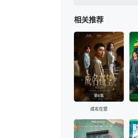
畢萍（龔嘉欣飾）狙擊，
揭黑歷史，藉此贖罪…
相关推荐
第6集
成名在望