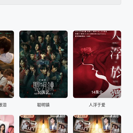
萍慢慢撕開莊一臣隱藏的另一面，原來莊一臣是想借畢萍之手自
10集全
14集全
眼泪
聪明镇
人浮于爱