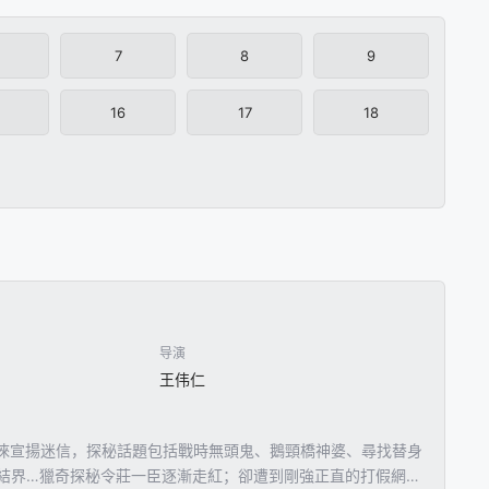
7
8
9
16
17
18
导演
王伟仁
徠宣揚迷信，探秘話題包括戰時無頭鬼、鵝頸橋神婆、尋找替身
結界…獵奇探秘令莊一臣逐漸走紅；卻遭到剛強正直的打假網紅