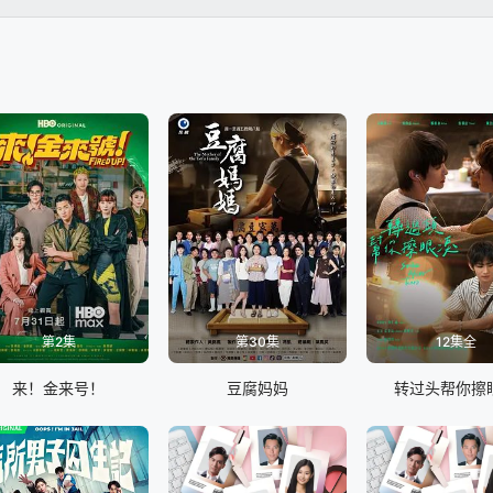
以科學解釋一一破解莊一臣的把戲與技倆！二人鬥氣鬥智鬥力，過程中畢
第2集
第30集
12集全
来！金来号！
豆腐妈妈
转过头帮你擦