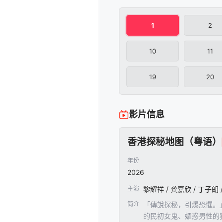
1
2
10
11
19
20
影片信息
香港探秘地图（粤语）
年份
2026
主演
黎耀祥 / 龚嘉欣 / 丁子朗 
简介
「傳說探秘，引爆恐懼。
的民初女鬼、媚惑男性的