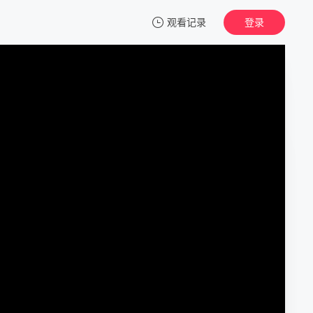
观看记录
登录
我的观影记录
香港探秘地图（粤语）
1
清空