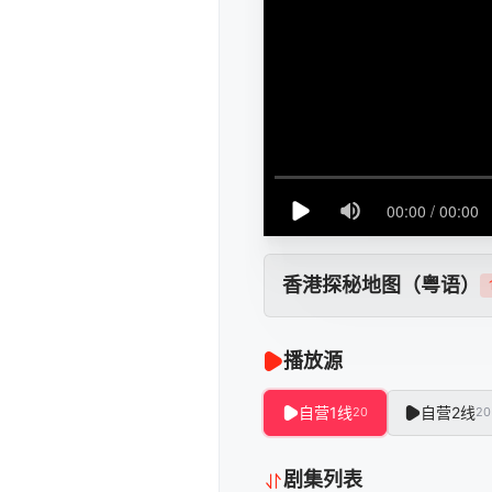
香港探秘地图（粤语）
播放源
自营1线
自营2线
20
20
剧集列表