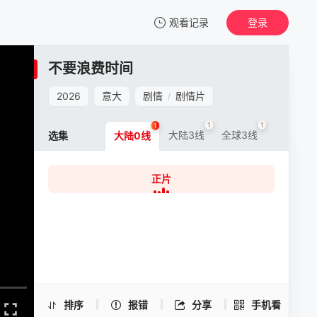
观看记录
登录
我的观影记录
不要浪费时间
不要浪费时间
正片
2026
意大
剧情
剧情片
/
清空
1
1
1
1
大陆3线
全球3线
大陆5线
选集
大陆0线
正片
不要浪费时间 -正片
手机扫一扫继续看
排序
报错
分享
手机看