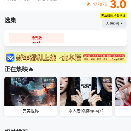
3.0
477876
无法播放,卡顿换线
选集
大陆0线
抢先版
正在热映🔥
第281集
第6集
完美世界
杀人者的购物中心2